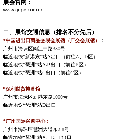
展会官网：
www.gqpe.com.cn
二、展馆交通信息（排名不分先后）
*
中国进出口商品交易会展馆（广交会展馆）
：
广州市海珠区阅江中路
380
号
临近地铁
“
新港东
”
站
A
出口（前往
A
、
D
区）
临近地铁
“
琶洲
”
站
A/B
出口（前往
B
区）
临近地铁
“
琶洲
”
站
C
出口（前往
C
区）
*
保利世贸博览馆：
广州市海珠区新港东路
1000
号
临近地铁
“
琶洲
”
站
D
出口
*
广州国际采购中心：
广州市海珠区琶洲大道东
2-8
号
临近地铁
“
琶洲
”
站
A
、
E
、
F
出口