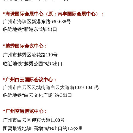
*
海珠国际会展中心（原：南丰国际会展中心）：
广州市海珠区新港东路
630-638
号
临近地铁
“
新港东
”
站
F
出口
*
越秀国际会议中心：
广州市越秀区流花路
119
号
临近地铁
“
越秀公园
”
站
C
出口
*
广州白云国际会议中心：
广州市白云区云城街道白云大道南
1039-1045
号
临近地铁
“
白云文化广场
”
站
C
出口
*
广州空港博览中心：
广州市白云区迎宾大道
1108
号
距离最近地铁
“
高增
”
站
B
出口约
1.5公里