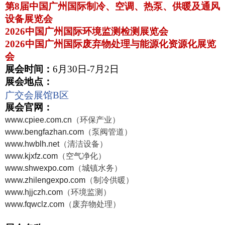
第
8
届中国广州国际制冷、空调、热泵、供暖及通风
设备展览会
2026
中国广州国际环境监测检测展览会
2026
中国广州国际废弃物处理与能源化资源化展览
会
展会时间：
6
月
30
日
-7
月
2
日
展会地点：
广交会展馆
B
区
展会官网：
www.cpiee.com.cn
（环保产业）
www.bengfazhan.com
（泵阀管道）
www.hwblh.net
（清洁设备）
www.kjxfz.com
（空气净化）
www.shwexpo.com
（城镇水务）
www.zhilengexpo.com
（制冷供暖）
www.hjjczh.com
（环境监测）
www.fqwclz.com
（废弃物处理）