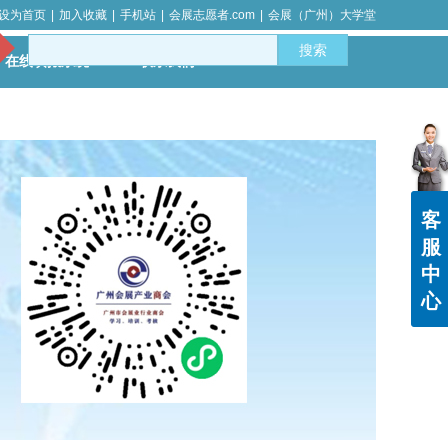
设为首页
|
加入收藏
|
手机站
|
会展志愿者.com
|
会展（广州）大学堂
搜索
在线填报系统
联系我们
客
服
中
心