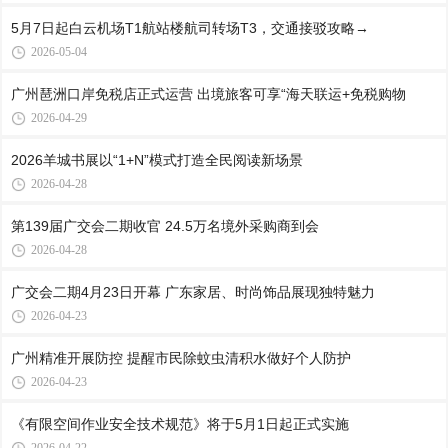
5月7日起白云机场T1航站楼航司转场T3，交通接驳攻略→
2026-05-04
广州琶洲口岸免税店正式运营 出境旅客可享“海天联运+免税购物
2026-04-29
2026羊城书展以“1+N”模式打造全民阅读新场景
2026-04-28
第139届广交会二期收官 24.5万名境外采购商到会
2026-04-28
广交会二期4月23日开幕 广东家居、时尚饰品展现独特魅力
2026-04-23
广州精准开展防控 提醒市民除蚊虫清积水做好个人防护
2026-04-23
《有限空间作业安全技术规范》将于5月1日起正式实施