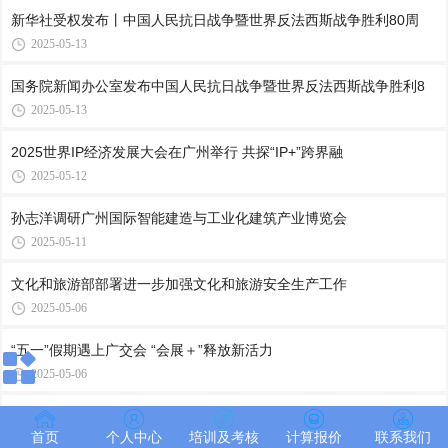
新华社受权发布丨中国人民抗日战争暨世界反法西斯战争胜利80周
2025-05-13
国务院新闻办公室发布中国人民抗日战争暨世界反法西斯战争胜利8
2025-05-13
2025世界IP经济发展大会在广州举行 共探“IP+”跨界融
2025-05-12
孙志洋调研广州国际智能建造与工业化建筑产业博览会
2025-05-11
文化和旅游部部署进一步加强文化和旅游安全生产工作
2025-05-06
“五一”假期遇上广交会 “会展＋”释放新活力
2025-05-06
“中国第一展”多项指标创新高显示中国外贸新活力
首页
个人中心
培训及考核
计算报价
联系我们
2025-05-06