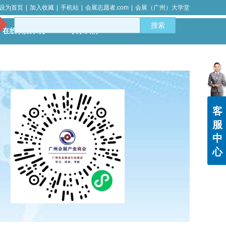
设为首页
|
加入收藏
|
手机站
|
会展志愿者.com
|
会展（广州）大学堂
搜索
在线填报系统
联系我们
客
服
中
心