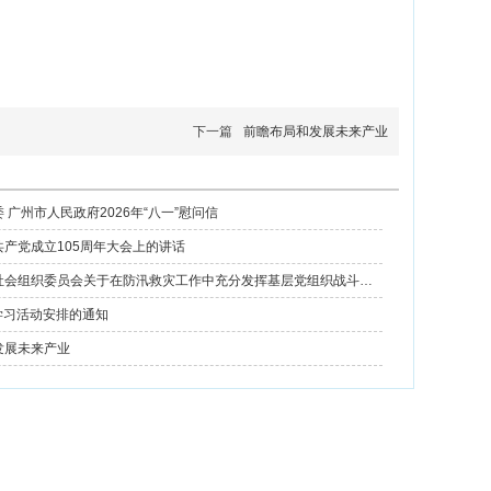
下一篇
前瞻布局和发展未来产业
 广州市人民政府2026年“八一”慰问信
产党成立105周年大会上的讲话
中共广州市社会组织委员会关于在防汛救灾工作中充分发挥基层党组织战斗堡垒作用和广大党员先锋模范作用的倡议书
月学习活动安排的通知
发展未来产业