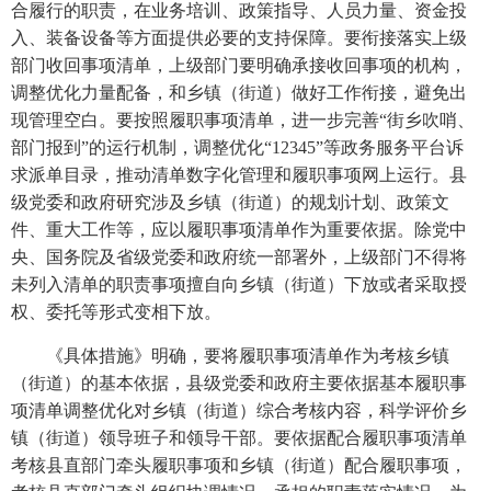
合履行的职责，在业务培训、政策指导、人员力量、资金投
入、装备设备等方面提供必要的支持保障。要衔接落实上级
部门收回事项清单，上级部门要明确承接收回事项的机构，
调整优化力量配备，和乡镇（街道）做好工作衔接，避免出
现管理空白。要按照履职事项清单，进一步完善“街乡吹哨、
部门报到”的运行机制，调整优化“12345”等政务服务平台诉
求派单目录，推动清单数字化管理和履职事项网上运行。县
级党委和政府研究涉及乡镇（街道）的规划计划、政策文
件、重大工作等，应以履职事项清单作为重要依据。除党中
央、国务院及省级党委和政府统一部署外，上级部门不得将
未列入清单的职责事项擅自向乡镇（街道）下放或者采取授
权、委托等形式变相下放。
《具体措施》明确，要将履职事项清单作为考核乡镇
（街道）的基本依据，县级党委和政府主要依据基本履职事
项清单调整优化对乡镇（街道）综合考核内容，科学评价乡
镇（街道）领导班子和领导干部。要依据配合履职事项清单
考核县直部门牵头履职事项和乡镇（街道）配合履职事项，