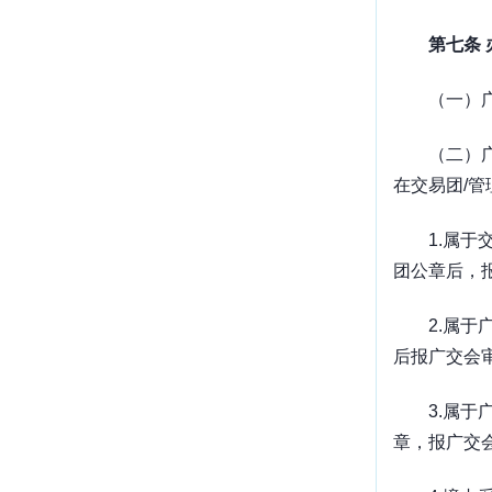
第七条
（一）
（二）
在交易团
/
管
1.
属于
团公章后，
2.
属于
后报广交会
3.
属于
章，报广交