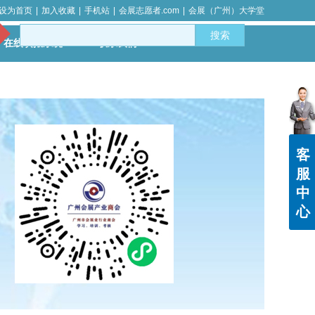
设为首页
|
加入收藏
|
手机站
|
会展志愿者.com
|
会展（广州）大学堂
搜索
在线填报系统
联系我们
客
服
中
心