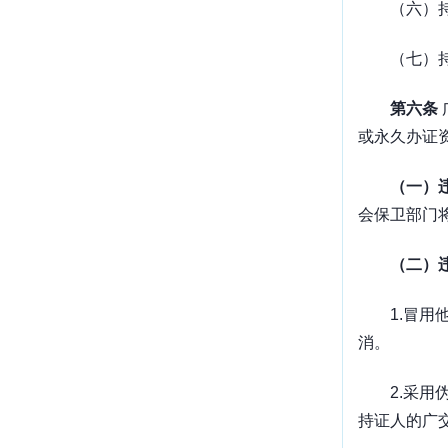
（六）
（七）
第六条
或永久办证
（一）
会保卫部门
（二）
1.
冒用
消。
2.
采用
持证人的广