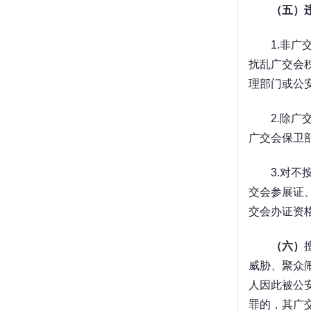
（五）
1.
非广
扰乱广交会
理部门或公
2.
除广
广交会保卫
3.
对不
交会参展证
交会办证资
（六）
威胁、聚众
人因此被公
罪的，其广