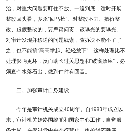
治，对重大问题要盯住不放、一追到底，适时开展
整改回头看，多杀“回马枪”。对整改不力、敷衍整
改、虚假整改的，要严肃问责，该曝光的要曝光。
对审计发现并移送的问题线索，查办决不能不了了
之，也不能搞“高高举起、轻轻放下”，这样处理比不
处理影响更坏，反而助长过关思想和“破窗效应”，必
须查个水落石出，做到件件有回音。
三、加强审计自身建设
今年是审计机关成立40周年。自1983年成立以
来，审计机关始终围绕党和国家中心工作，自觉服
务大局，在促进党中央令行禁止、维护经济秩序、