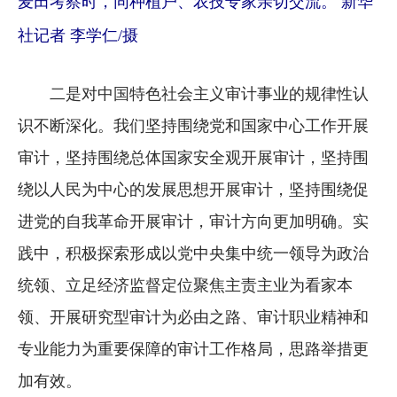
麦田考察时，同种植户、农技专家亲切交流。 新华
社记者 李学仁/摄
二是对中国特色社会主义审计事业的规律性认
识不断深化。我们坚持围绕党和国家中心工作开展
审计，坚持围绕总体国家安全观开展审计，坚持围
绕以人民为中心的发展思想开展审计，坚持围绕促
进党的自我革命开展审计，审计方向更加明确。实
践中，积极探索形成以党中央集中统一领导为政治
统领、立足经济监督定位聚焦主责主业为看家本
领、开展研究型审计为必由之路、审计职业精神和
专业能力为重要保障的审计工作格局，思路举措更
加有效。