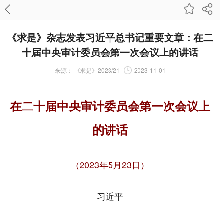
《求是》杂志发表习近平总书记重要文章：在二
十届中央审计委员会第一次会议上的讲话
来源：
《求是》2023/21
2023-11-01
在二十届中央审计委员会第一次会议上
的讲话
（2023年5月23日）
习近平