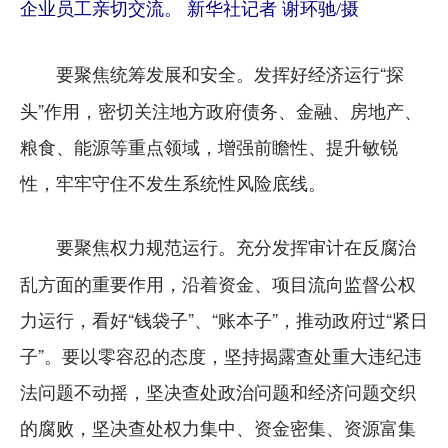
企业员工亲切交流。 新华社记者 谢环驰/摄
发挥好经济运行“探
要聚焦统筹发展和安全。
头”作用，密切关注地方政府债务、金融、房地产、
粮食、能源等重点领域，增强前瞻性、提升敏锐
性，牢牢守住不发生系统性风险底线。
充分发挥审计在反腐治
要聚焦权力规范运行。
乱方面的重要作用，沿着资金、项目流向监督公权
力运行，看好“钱袋子”、“账本子”，推动政府过“紧日
子”。要以零容忍的态度，坚持揭露查处重大违纪违
法问题不动摇，坚决查处政治问题和经济问题交织
的腐败，坚决查处权力集中、资金密集、资源富集