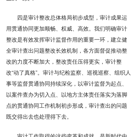
四是审计整改总体格局初步成型，审计成果运
用贯通协同更加顺畅、权威、高效。我们明确审计
整改是有效发挥审计监督作用的重要一环，建立健
全审计查出问题整改长效机制，各方面督促推动整
改的力度不断加大，整改责任压得更实，审计整
改“动了真格”。审计与纪检监察、巡视巡察、组织人
事等监督贯通协同持续深化，以审计监督为起点、
以案件查办为切入点、以地方主体责任落实为落脚
点的贯通协同工作机制初步形成，审计查出的问题
既交得出去也处理得下去。
审计工作取得的这些变革和成就，是新时代中