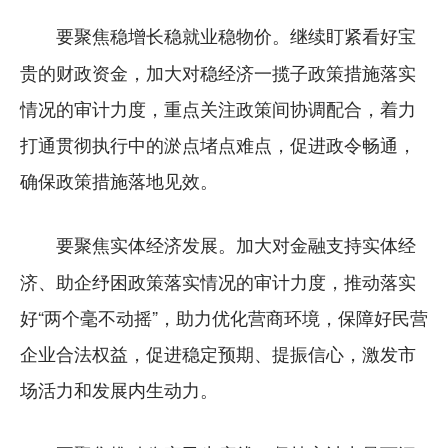
继续盯紧看好宝
要聚焦稳增长稳就业稳物价。
贵的财政资金，加大对稳经济一揽子政策措施落实
情况的审计力度，重点关注政策间协调配合，着力
打通贯彻执行中的淤点堵点难点，促进政令畅通，
确保政策措施落地见效。
加大对金融支持实体经
要聚焦实体经济发展。
济、助企纾困政策落实情况的审计力度，推动落实
好“两个毫不动摇”，助力优化营商环境，保障好民营
企业合法权益，促进稳定预期、提振信心，激发市
场活力和发展内生动力。