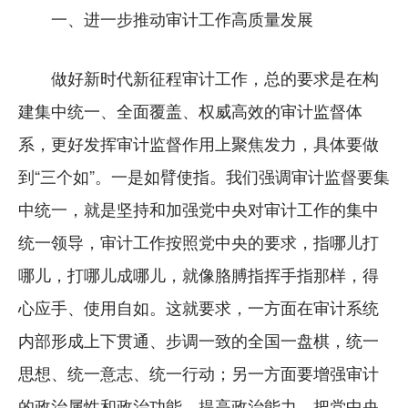
一、进一步推动审计工作高质量发展
做好新时代新征程审计工作，总的要求是在构
建集中统一、全面覆盖、权威高效的审计监督体
系，更好发挥审计监督作用上聚焦发力，具体要做
到“三个如”。一是如臂使指。我们强调审计监督要集
中统一，就是坚持和加强党中央对审计工作的集中
统一领导，审计工作按照党中央的要求，指哪儿打
哪儿，打哪儿成哪儿，就像胳膊指挥手指那样，得
心应手、使用自如。这就要求，一方面在审计系统
内部形成上下贯通、步调一致的全国一盘棋，统一
思想、统一意志、统一行动；另一方面要增强审计
的政治属性和政治功能，提高政治能力，把党中央