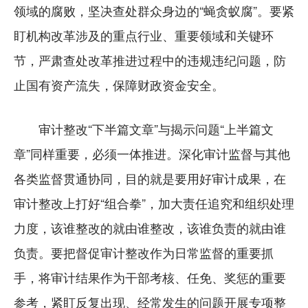
领域的腐败，坚决查处群众身边的“蝇贪蚁腐”。要紧
盯机构改革涉及的重点行业、重要领域和关键环
节，严肃查处改革推进过程中的违规违纪问题，防
止国有资产流失，保障财政资金安全。
审计整改“下半篇文章”与揭示问题“上半篇文
章”同样重要，必须一体推进。深化审计监督与其他
各类监督贯通协同，目的就是要用好审计成果，在
审计整改上打好“组合拳”，加大责任追究和组织处理
力度，该谁整改的就由谁整改，该谁负责的就由谁
负责。要把督促审计整改作为日常监督的重要抓
手，将审计结果作为干部考核、任免、奖惩的重要
参考，紧盯反复出现、经常发生的问题开展专项整