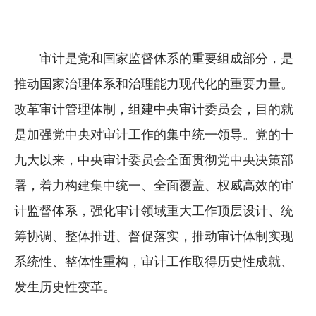
审计是党和国家监督体系的重要组成部分，是
推动国家治理体系和治理能力现代化的重要力量。
改革审计管理体制，组建中央审计委员会，目的就
是加强党中央对审计工作的集中统一领导。党的十
九大以来，中央审计委员会全面贯彻党中央决策部
署，着力构建集中统一、全面覆盖、权威高效的审
计监督体系，强化审计领域重大工作顶层设计、统
筹协调、整体推进、督促落实，推动审计体制实现
系统性、整体性重构，审计工作取得历史性成就、
发生历史性变革。