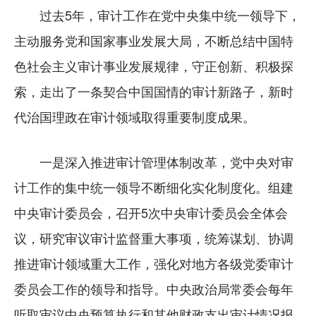
过去5年，审计工作在党中央集中统一领导下，
主动服务党和国家事业发展大局，不断总结中国特
色社会主义审计事业发展规律，守正创新、积极探
索，走出了一条契合中国国情的审计新路子，新时
代治国理政在审计领域取得重要制度成果。
一是深入推进审计管理体制改革，党中央对审
计工作的集中统一领导不断细化实化制度化。组建
中央审计委员会，召开5次中央审计委员会全体会
议，研究审议审计监督重大事项，统筹谋划、协调
推进审计领域重大工作，强化对地方各级党委审计
委员会工作的领导和指导。中央政治局常委会每年
听取审议中央预算执行和其他财政支出审计情况报