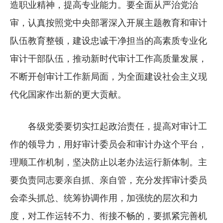
造职业精神，提高专业能力。要全面从严治党治
审，认真按照党中央部署深入开展主题教育和审计
队伍教育整顿，建设忠诚干净担当的高素质专业化
审计干部队伍，推动新时代审计工作高质量发展，
不断开创审计工作新局面，为全面建设社会主义现
代化国家作出新的更大贡献。
各级党委要切实扛起政治责任，提高对审计工
作的领导力，用好审计委员会和审计办这个平台，
理顺工作机制，坚决防止以老办法运行新体制。主
要负责同志要亲自抓、亲自管，充分发挥审计委员
会牵头抓总、统筹协调作用，加强统的层次和力
度，对工作运转不力、衔接不畅的，要抓紧完善机