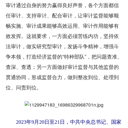
审计通过自身的努力赢得良好声誉，各个方面都信
任审计、支持审计、配合审计，让审计监督能够顺
畅实施、审计成果能够高效运用、审计作用能够有
效发挥。这就要求，一方面必须苦练内功，坚持依
法审计，做实研究型审计，发扬斗争精神，增强斗
争本领，打造经济监督的“特种部队”，把问题查准、
查深、查透；另一方面做好审计监督与其他监督的
贯通协同，形成监督合力，做到整改到位、处理到
位、问责到位。
2023年9月20日至21日，中共中央总书记、国家