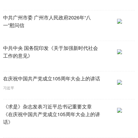
中共广州市委 广州市人民政府2026年“八
一”慰问信
中共中央 国务院印发《关于加强新时代社会
工作的意见》
在庆祝中国共产党成立105周年大会上的讲话
习近平
《求是》杂志发表习近平总书记重要文章
《在庆祝中国共产党成立105周年大会上的讲
话》