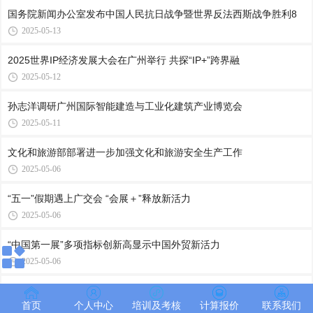
国务院新闻办公室发布中国人民抗日战争暨世界反法西斯战争胜利8
2025-05-13
2025世界IP经济发展大会在广州举行 共探“IP+”跨界融
2025-05-12
孙志洋调研广州国际智能建造与工业化建筑产业博览会
2025-05-11
文化和旅游部部署进一步加强文化和旅游安全生产工作
2025-05-06
“五一”假期遇上广交会 “会展＋”释放新活力
2025-05-06
“中国第一展”多项指标创新高显示中国外贸新活力
2025-05-06
“外贸优品中华行”广州站在广交会启动
首页
个人中心
培训及考核
计算报价
联系我们
2025-05-05