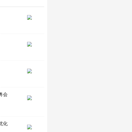
粤会
优化