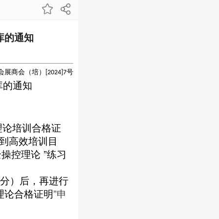
库的通知
会展商会（培）
号
[2024]7
库的通知
理论培训合格证
达到高效培训目
操控理论 ”练习
分）后，再进
行
理论
合格证明
”
申